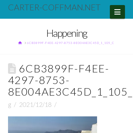
CARTER-COFFMAN.NET
Nav
Happening
HOME
6CB3899F-F4EE-4297-8753-8E004AE3C45D_1_105_C
6CB3899F-F4EE-
4297-8753-
8E004AE3C45D_1_105_
g
2021/12/18